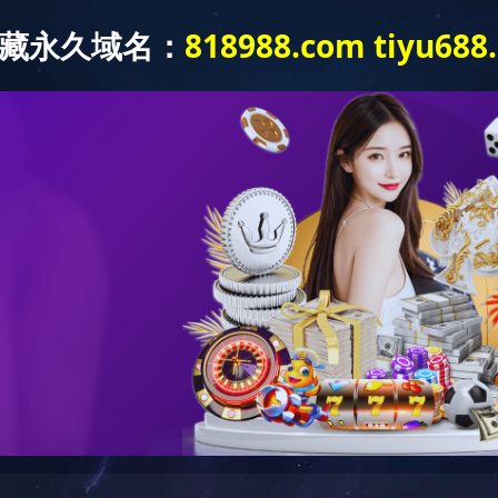
下注平台
咨询中心
人力资源
篮球下注