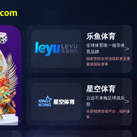
平台-篮球比赛下注平台
采购平台