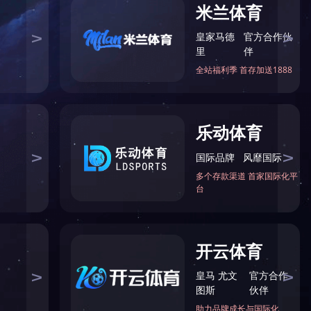
人力资源
篮球下注平台-篮球比
采购平
赛下注平台
台
人才理念
教育培训
诚聘英才